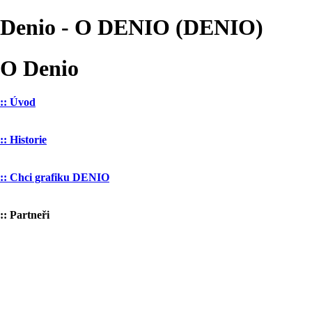
Denio - O DENIO (DENIO)
O Denio
:: Úvod
:: Historie
:: Chci grafiku DENIO
:: Partneři