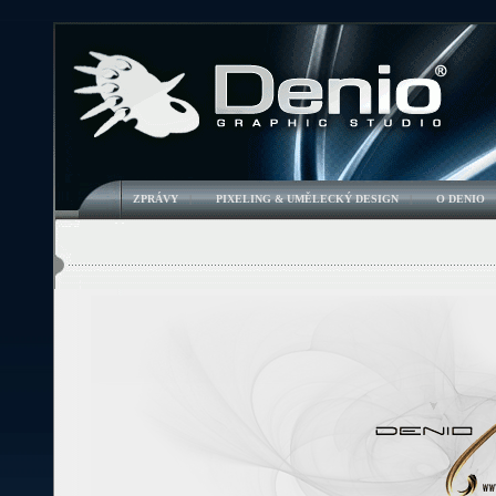
ZPRÁVY
|
PIXELING & UMĚLECKÝ DESIGN
|
O DENIO