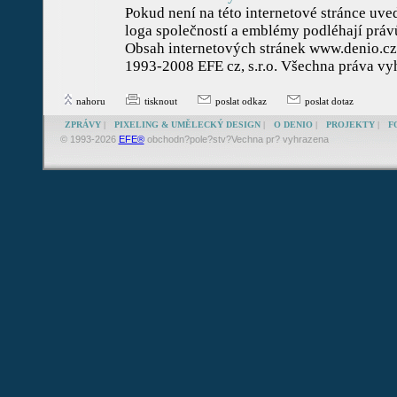
Pokud není na této internetové stránce uv
loga společností a emblémy podléhají práv
Obsah internetových stránek www.denio.cz
1993-2008 EFE cz, s.r.o. Všechna práva vy
nahoru
tisknout
poslat odkaz
poslat dotaz
ZPRÁVY
|
PIXELING & UMĚLECKÝ DESIGN
|
O DENIO
|
PROJEKTY
|
F
© 1993-2026
EFE®
obchodn?pole?stv?Vechna pr? vyhrazena