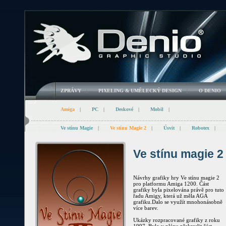
ZPRÁVY
|
PIXELING & UMĚLECKÝ DESIGN
|
O DENIO
Amiga
|
PC
|
Deskové
|
Mobil
|
Ve stínu Magie
|
Ve stínu Magie 2
|
Úsvit
|
Robotex
|
Ve stínu magie 2
Návrhy grafiky hry Ve stínu magie 2
pro platformu Amiga 1200. Část
grafiky byla pixelována právě pro tuto
řadu Amigy, která už měla AGA
grafiku.Dalo se využít mnohonásobně
více barev.
Ukázky rozpracované grafiky z roku