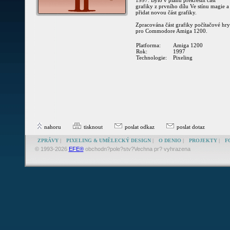
1997. Bylo v plánu překreslit část
grafiky z prvního dílu Ve stínu magie a
přidat novou část grafiky.
Zpracována část grafiky počítačové hry
pro Commodore Amiga 1200.
Platforma:
Amiga 1200
Rok:
1997
Technologie:
Pixeling
nahoru
tisknout
poslat odkaz
poslat dotaz
ZPRÁVY
|
PIXELING & UMĚLECKÝ DESIGN
|
O DENIO
|
PROJEKTY
|
F
© 1993-2026
EFE®
obchodn?pole?stv?Vechna pr? vyhrazena