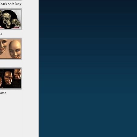
 back with lady
ka
name