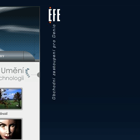
RY
|
druid