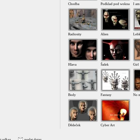
Chodba
Podklad pod wokna
I am
Radiosity
Alien
Leb
Hlava
Šašek
Girl
Body
Fantasy
No 
Dědeček
Cyber Art
at odkaz
poslat dotaz