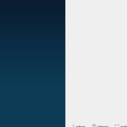
nahoru
tisknout
posl