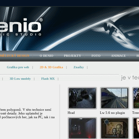
UMĚLECKÝ DESIGN
|
O DENIO
|
PROJEKTY
|
FOTO
|
ANIMACE
|
H
Grafika pro web
|
2D & 3D Grafika
|
Značky
|
|
3D Low modely
|
Flash MX
|
em polygonů. V této technice není
Hrad
Lw 5.6 no plugin
Tree
sté detaily. Jeho uplatnění je
 počítacových her, jak na PC, tak i na