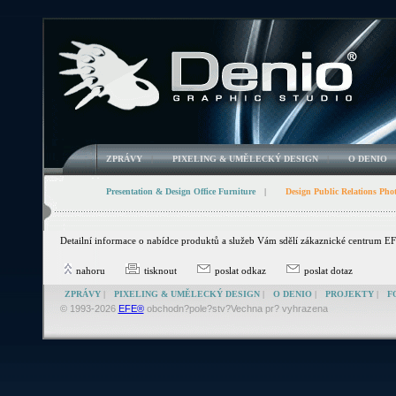
ZPRÁVY
|
PIXELING & UMĚLECKÝ DESIGN
|
O DENIO
Presentation & Design Office Furniture
|
Design Public Relations Pho
Detailní informace o nabídce produktů a služeb Vám sdělí zákaznické centrum E
nahoru
tisknout
poslat odkaz
poslat dotaz
ZPRÁVY
|
PIXELING & UMĚLECKÝ DESIGN
|
O DENIO
|
PROJEKTY
|
F
© 1993-2026
EFE®
obchodn?pole?stv?Vechna pr? vyhrazena