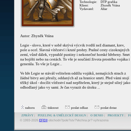
Technologie:
DTP grafika
Klient:
Zbyněk Vrána
Vydavatel:
Altar
Autor: Zbyněk Vrána
Legie - slovo, které v sobě skrývá výcvik tvrdší než diamant, krev,
pole a ocel. Slavná vítězství i kruté prohry. Prašné cesty cizokrajných
zemí, vůně dálek, vyprahlé pustiny i nekonečné horské hřebeny. Smrt
na bojišti nebo na cestách. To vše je součástí života prostého vojáka i
generála. To vše je Legie...
Ve hře Legie se stáváš velitelem oddílu vojáků, nemajících strach z
žádné bitvy ani přesily, oddaných až za hranice smrti. Před vámi stojí
těžký úkol - docílit vítězství nad nepřítelem, který je stejně silný jako
odhodlaný jako vy sami. Je čas vyrazit do útoku ...
nahoru
tisknout
poslat odkaz
poslat dotaz
ZPRÁVY
|
PIXELING & UMĚLECKÝ DESIGN
|
O DENIO
|
PROJEKTY
|
F
© 1993-2026
EFE®
obchodn?pole?stv?Vechna pr? vyhrazena