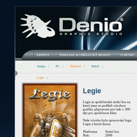
ZPRÁVY
|
PIXELING & UMĚLECKÝ DESIGN
|
O DENIO
Amiga
|
PC
|
Deskové
|
Mobil
|
Legie
|
Legie
Legie je společenská stolní hra na
které jsme se podíleli výrobou
grafiky připravené pro tisk v 300
dpi pro společnost Altar.
Naše výroba byla zpracování loga
Legie a herní ikony.
Platforma:
Stolní hra
Rok:
2006