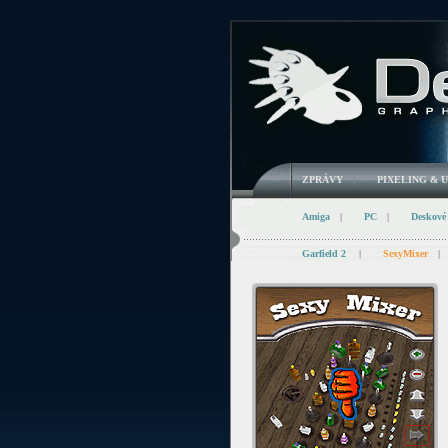
ZPRÁVY
|
PIXELING & 
Amiga
|
PC
|
Deskové
Garfield 2
|
SexyMixer
|