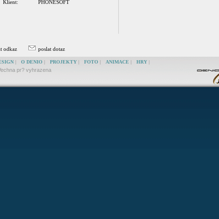
Klient:
PHONESOFT
at odkaz
poslat dotaz
ESIGN
|
O DENIO
|
PROJEKTY
|
FOTO
|
ANIMACE
|
HRY
|
echna pr? vyhrazena