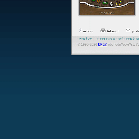
nahoru
tisknout
posl
ZPRÁVY
|
PIXELING & UMĚLECKÝ D
© 1993-2026
EFE®
obchodn?pole?stv?V