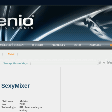
UMĚLECKÝ DESIGN
|
O DENIO
|
PROJEKTY
|
FOTO
|
ANIMACE
|
H
|
Mobil
|
Teenage Mutant Ninja
|
SexyMixer
Platforma:
Mobile
Rok:
2008
Technologie:
3D tileset modely a
textury