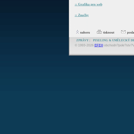
:: Grafika pro web
:: Značky
nahoru
tisknout
posl
ZPRÁVY
|
PIXELING & UMĚLECKÝ D
© 1993-2026
EFE®
obchodn?pole?stv?V