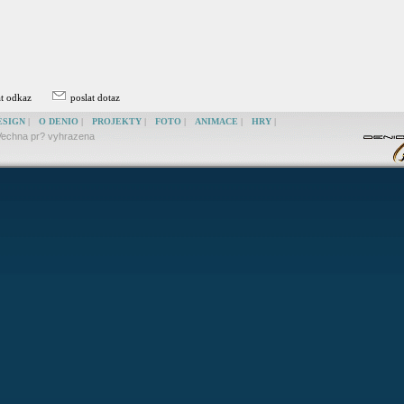
at odkaz
poslat dotaz
ESIGN
|
O DENIO
|
PROJEKTY
|
FOTO
|
ANIMACE
|
HRY
|
echna pr? vyhrazena