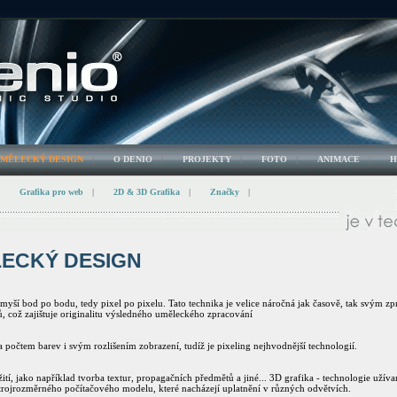
UMĚLECKÝ DESIGN
|
O DENIO
|
PROJEKTY
|
FOTO
|
ANIMACE
|
H
Grafika pro web
|
2D & 3D Grafika
|
Značky
|
LECKÝ DESIGN
í myší bod po bodu, tedy pixel po pixelu. Tato technika je velice náročná jak časově, tak svým
ů, což zajištuje originalitu výsledného uměleckého zpracování
 počtem barev i svým rozlišením zobrazení, tudíž je pixeling nejhvodnější technologií.
tí, jako například tvorba textur, propagačních předmětů a jiné... 3D grafika - technologie užív
trojrozměrného počítačového modelu, které nacházejí uplatnění v různých odvětvích.