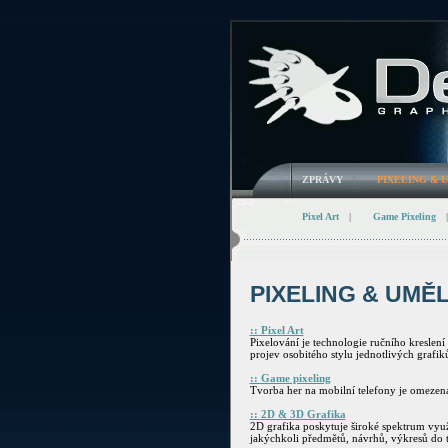
ZPRÁVY
|
PIXELING & 
Pixel Art
|
Game Pixeling
|
PIXELING & UMĚ
:: Pixel Art
Pixelování je technologie ručního kreslen
projev osobitého stylu jednotlivých grafik
:: Game pixeling
Tvorba her na mobilní telefony je omezena
:: 2D & 3D Grafika
2D grafika poskytuje široké spektrum využi
jakýchkoli předmětů, návrhů, výkresů do 