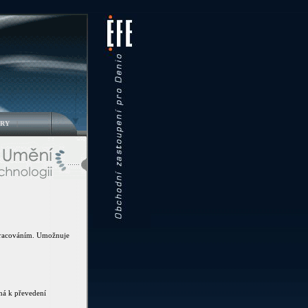
RY
|
 zpracováním. Umožnuje
aná k převedení