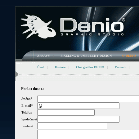
ZPRÁVY
|
PIXELING & UMĚLECKÝ DESIGN
|
O DENIO
Úvod
|
Historie
|
Chci grafiku DENIO
|
Partneři
|
Poslat dotaz:
Jméno
*
E-mail
*
Telefon
Společnost
Předmět