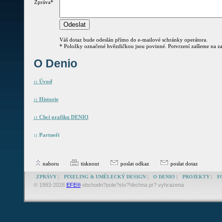
Zpráva
*
Váš dotaz bude odeslán přímo do e-mailové schránky operátora.
*
Položky označené hvězdičkou jsou povinné. Potvrzení zašleme na za
O Denio
:: Úvod
:: Historie
:: Chci grafiku DENIO
:: Partneři
nahoru
tisknout
poslat odkaz
poslat dotaz
ZPRÁVY
|
PIXELING & UMĚLECKÝ DESIGN
|
O DENIO
|
PROJEKTY
|
F
© 1993-2026
EFE®
obchodn?pole?stv?Vechna pr? vyhrazena