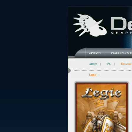
ZPRÁVY
|
PIXELING & 
Amiga
|
PC
|
Deskové
Legie
|