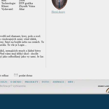
Rok:
2006
Technologie:
DTP grafika
Klient:
Zbyněk Vrána
Vydavatel:
Altar
Herní ikony
vrdší než diamant, krev, pole a ocel.
ty cizokrajných zemí, vůně dálek,
ny. Smrt na bojišti nebo na cestách. To
erála. To vše je Legie...
jáků, nemajících strach z žádné bitvy
řed vámi stojí těžký úkol - docílit
ilný jako odhodlaný jako vy sami. Je čas
at odkaz
poslat dotaz
ESIGN
|
O DENIO
|
PROJEKTY
|
FOTO
|
ANIMACE
|
HRY
|
echna pr? vyhrazena