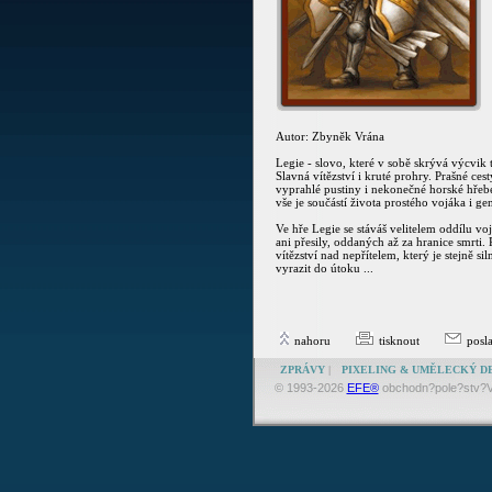
Autor: Zbyněk Vrána
Legie - slovo, které v sobě skrývá výcvik t
Slavná vítězství i kruté prohry. Prašné ces
vyprahlé pustiny i nekonečné horské hřebe
vše je součástí života prostého vojáka i gen
Ve hře Legie se stáváš velitelem oddílu vo
ani přesily, oddaných až za hranice smrti. P
vítězství nad nepřítelem, který je stejně s
vyrazit do útoku ...
nahoru
tisknout
posl
ZPRÁVY
|
PIXELING & UMĚLECKÝ D
© 1993-2026
EFE®
obchodn?pole?stv?V