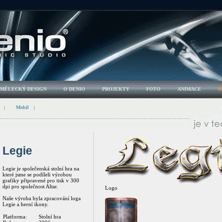
UMĚLECKÝ DESIGN
|
O DENIO
|
PROJEKTY
|
FOTO
|
ANIMACE
|
H
|
Mobil
|
Legie
Legie je společenská stolní hra na
které jsme se podíleli výrobou
grafiky připravené pro tisk v 300
dpi pro společnost Altar.
Logo
Naše výroba byla zpracování loga
Legie a herní ikony.
Platforma:
Stolní hra