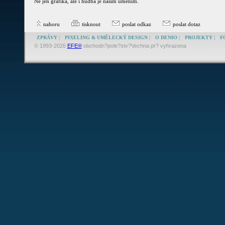
Ne jen grafika, ale i hudba je našim uměním.
nahoru
tisknout
poslat odkaz
poslat dotaz
ZPRÁVY
|
PIXELING & UMĚLECKÝ DESIGN
|
O DENIO
|
PROJEKTY
|
F
© 1993-2026
EFE®
obchodn?pole?stv?Vechna pr? vyhrazena