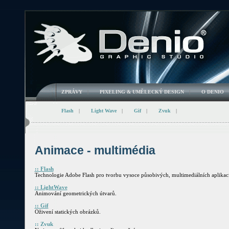
ZPRÁVY
|
PIXELING & UMĚLECKÝ DESIGN
|
O DENIO
Flash
|
Light Wave
|
Gif
|
Zvuk
|
Animace - multimédia
:: Flash
Technologie Adobe Flash pro tvorbu vysoce působivých, multimediálních aplikací
:: LightWave
Animování geometrických útvarů.
:: Gif
Oživení statických obrázků.
:: Zvuk