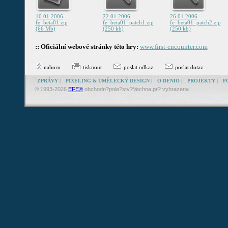
10.01.2006
22.01.2006
26.01.2006
fe_beta01.zip
fe_beta01_patch1.zip
fe_beta01_patch2.zip
(66 Mb)
(250 kb)
(250 kb)
:: Oficiální webové stránky této hry:
www.first-encounter.com
nahoru
tisknout
poslat odkaz
poslat dotaz
ZPRÁVY
|
PIXELING & UMĚLECKÝ DESIGN
|
O DENIO
|
PROJEKTY
|
F
© 1993-2026
EFE®
obchodn?pole?stv?Vechna pr? vyhrazena