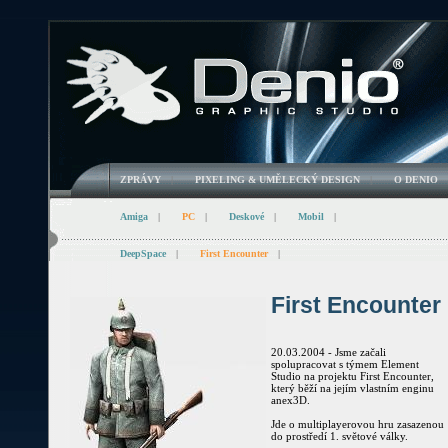
ZPRÁVY
|
PIXELING & UMĚLECKÝ DESIGN
|
O DENIO
Amiga
|
PC
|
Deskové
|
Mobil
|
DeepSpace
|
First Encounter
|
First Encounter
20.03.2004 - Jsme začali
spolupracovat s týmem Element
Studio na projektu First Encounter,
který běží na jejím vlastním enginu
anex3D.
Jde o multiplayerovou hru zasazenou
do prostředí 1. světové války.