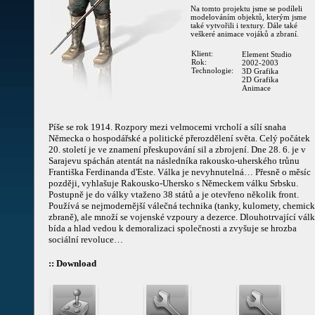
Na tomto projektu jsme se podíleli
modelováním objektů, kterým jsme
také vytvořili i textury. Dále také
veškeré animace vojáků a zbraní.
Klient:
Element Studio
Rok:
2002-2003
Technologie:
3D Grafika
2D Grafika
Animace
Píše se rok 1914. Rozpory mezi velmocemi vrcholí a sílí snaha
Německa o hospodářské a politické přerozdělení světa. Celý počátek
20. století je ve znamení přeskupování sil a zbrojení. Dne 28. 6. je v
Sarajevu spáchán atentát na následníka rakousko-uherského trůnu
Františka Ferdinanda d'Este. Válka je nevyhnutelná… Přesně o měsíc
později, vyhlašuje Rakousko-Uhersko s Německem válku Srbsku.
Postupně je do války vtaženo 38 států a je otevřeno několik front.
Používá se nejmodernější válečná technika (tanky, kulomety, chemick
zbraně), ale množí se vojenské vzpoury a dezerce. Dlouhotrvající válk
bída a hlad vedou k demoralizaci společnosti a zvyšuje se hrozba
sociální revoluce…
:: Download