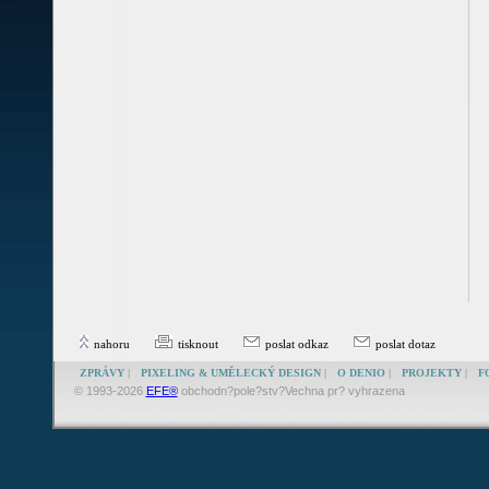
nahoru
tisknout
poslat odkaz
poslat dotaz
ZPRÁVY
|
PIXELING & UMĚLECKÝ DESIGN
|
O DENIO
|
PROJEKTY
|
F
© 1993-2026
EFE®
obchodn?pole?stv?Vechna pr? vyhrazena