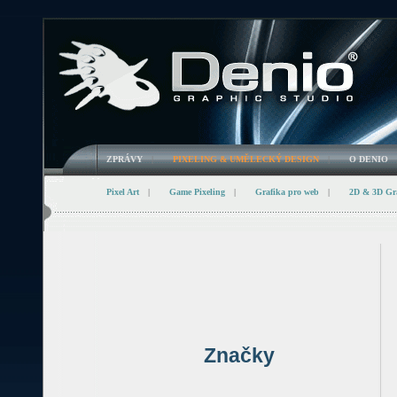
ZPRÁVY
|
PIXELING & UMĚLECKÝ DESIGN
|
O DENIO
Pixel Art
|
Game Pixeling
|
Grafika pro web
|
2D & 3D Gr
Značky